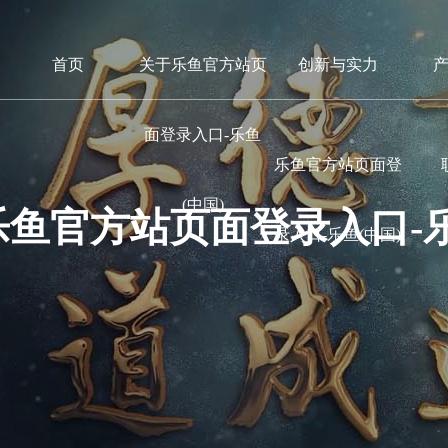
首页
关于乐鱼官方站页
创新与实力
面登录入口-乐鱼
乐鱼官方站页面登
(中国)
鱼官方站页面登录入口-乐
录入口-乐鱼(中国)